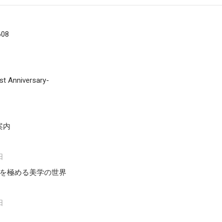
608
st Anniversary-
案内
日
N 時を極める美学の世界
日