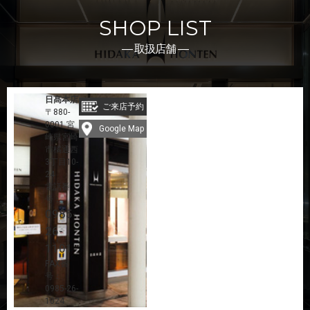
SHOP LIST
― 取扱店舗 ―
日髙本店
ご来店予約
〒880-
0001 宮
Google Map
崎県宮崎
市橘通西
3丁目10-
24
電話番
号：
0985-
26-
1101
FAX番
号：
0985-26-
1024