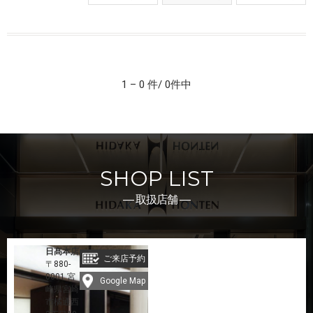
1 – 0 件/ 0件中
SHOP LIST
― 取扱店舗 ―
日髙本店
ご来店予約
〒880-
0001 宮
Google Map
崎県宮崎
市橘通西