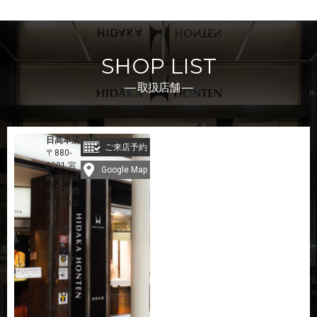
SHOP LIST
― 取扱店舗 ―
日髙本店
ご来店予約
〒880-
0001 宮
Google Map
崎県宮崎
市橘通西
3丁目10-
24
電話番
号：
0985-
26-
1101
FAX番