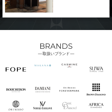
号：
0985-26-
1024
BRANDS
―
取扱い
ブランド ―