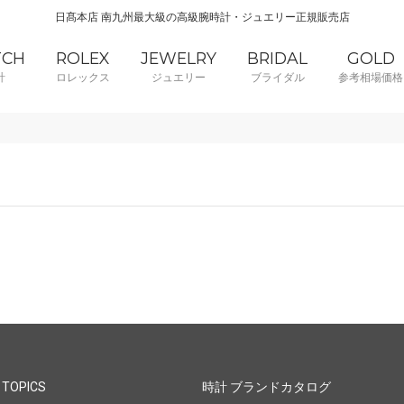
日髙本店 南九州最大級の高級腕時計・ジュエリー正規販売店
TCH
ROLEX
JEWELRY
BRIDAL
GOLD
計
ロレックス
ジュエリー
ブライダル
参考相場価格
 TOPICS
時計 ブランドカタログ