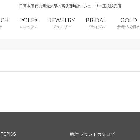
日髙本店 南九州最大級の高級腕時計・ジュエリー正規販売店
TCH
ROLEX
JEWELRY
BRIDAL
GOLD
計
ロレックス
ジュエリー
ブライダル
参考相場価格
 TOPICS
時計 ブランドカタログ