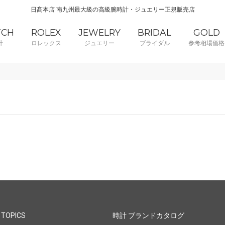
日髙本店 南九州最大級の高級腕時計・ジュエリー正規販売店
TCH
ROLEX
JEWELRY
BRIDAL
GOLD
計
ロレックス
ジュエリー
ブライダル
参考相場価格
 TOPICS
時計 ブランドカタログ