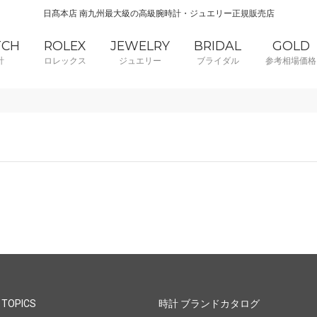
日髙本店 南九州最大級の高級腕時計・ジュエリー正規販売店
TCH
ROLEX
JEWELRY
BRIDAL
GOLD
計
ロレックス
ジュエリー
ブライダル
参考相場価格
 TOPICS
時計 ブランドカタログ