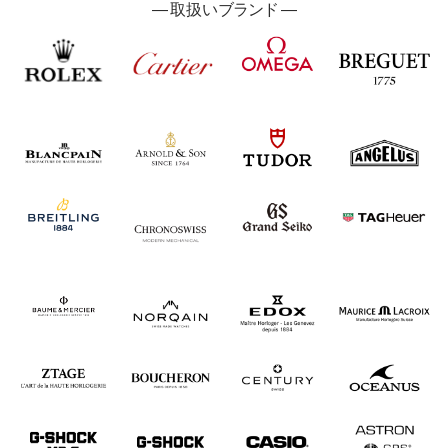
―
取扱い
ブランド ―