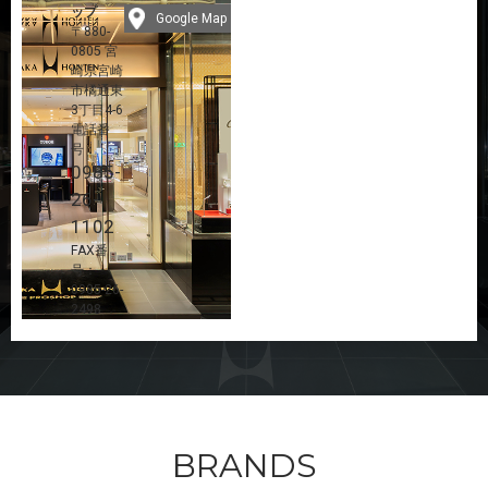
ップ
Google Map
〒880-
0805 宮
崎県宮崎
市橘通東
3丁目4-6
電話番
号：
0985-
26-
1102
FAX番
号：
0985-26-
2498
BRANDS