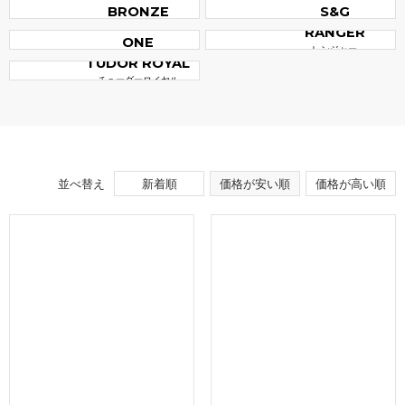
BRONZE
S&G
BLACK BAY
ブラックベイ ブロンズ
ブラックベイ S&G
RANGER
ONE
レンジャー
ブラック ベイ ワン
TUDOR ROYAL
チューダーロイヤル
並べ替え
新着順
価格が安い順
価格が高い順