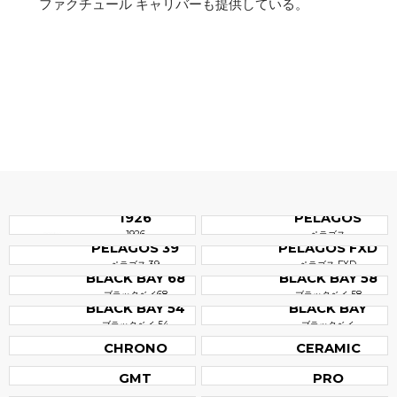
ファクチュール キャリバーも提供している。
1926
PELAGOS
1926
ペラゴス
PELAGOS 39
PELAGOS FXD
ペラゴス 39
ペラゴス FXD
BLACK BAY 68
BLACK BAY 58
ブラックベイ68
ブラックベイ 58
BLACK BAY 54
BLACK BAY
ブラックベイ 54
ブラックベイ
BLACK BAY
BLACK BAY
CHRONO
CERAMIC
BLACK BAY
BLACK BAY
ブラックベイ クロノ
ブラックベイ セラミック
GMT
PRO
BLACK BAY
BLACK BAY
ブラックベイ GMT
ブラックベイ プロ