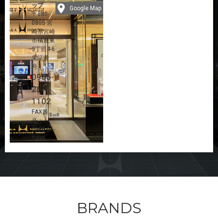
ップ
Google Map
〒880-
0805 宮
崎県宮崎
市橘通東
3丁目4-6
電話番
号：
0985-
26-
1102
FAX番
号：
0985-26-
2498
BRANDS