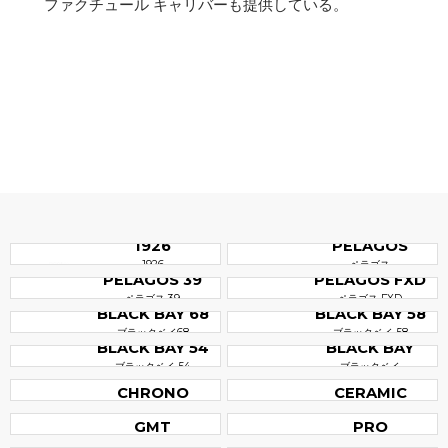
ファクチュール キャリバーも提供している。
1926
PELAGOS
1926
ペラゴス
PELAGOS 39
PELAGOS FXD
ペラゴス 39
ペラゴス FXD
BLACK BAY 68
BLACK BAY 58
ブラックベイ68
ブラックベイ 58
BLACK BAY 54
BLACK BAY
ブラックベイ 54
ブラックベイ
BLACK BAY
BLACK BAY
CHRONO
CERAMIC
BLACK BAY
BLACK BAY
ブラックベイ クロノ
ブラックベイ セラミック
GMT
PRO
BLACK BAY
BLACK BAY
ブラックベイ GMT
ブラックベイ プロ