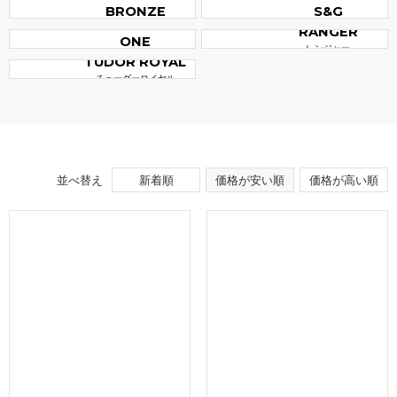
BRONZE
S&G
BLACK BAY
ブラックベイ ブロンズ
ブラックベイ S&G
RANGER
ONE
レンジャー
ブラック ベイ ワン
TUDOR ROYAL
チューダーロイヤル
並べ替え
新着順
価格が安い順
価格が高い順