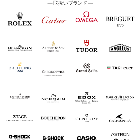
―
取扱い
ブランド ―