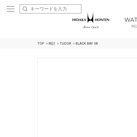
WA
時
TOP
時計
TUDOR
BLACK BAY 58