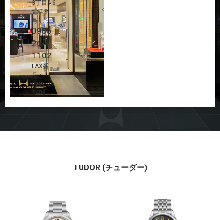
3丁目4-6
電話番
号：
0985-
26-
1102
FAX番
号：
0985-26-
2498
TUDOR (チューダー)