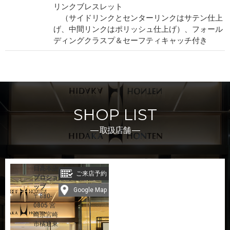
リンクブレスレット
（サイドリンクとセンターリンクはサテン仕上
げ、中間リンクはポリッシュ仕上げ）、フォール
ディングクラスプ＆セーフティキャッチ付き
SHOP LIST
― 取扱店舗 ―
日髙本店
ご来店予約
プロショ
ップ
Google Map
〒880-
0805 宮
崎県宮崎
市橘通東