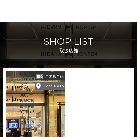
SHOP LIST
― 取扱店舗 ―
日髙本店
ご来店予約
プロショ
ップ
Google Map
〒880-
0805 宮
崎県宮崎
市橘通東
3丁目4-6
電話番
号：
0985-
26-