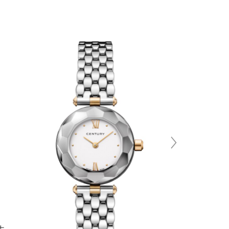
ナ
AFFINI