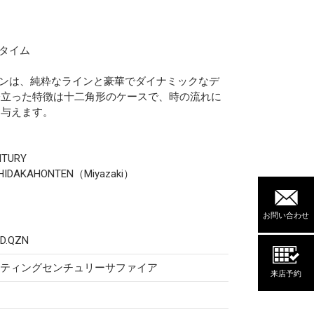
イムタイム
レクションは、純粋なラインと豪華でダイナミックなデ
際立った特徴は十二角形のケースで、時の流れに
に与えます。
TURY
AKAHONTEN（Miyazaki）
お問い合わせ
5D.QZN
ッティングセンチュリーサファイア
来店予約