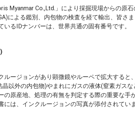
s Myanmar Co.,Ltd.」により採掘現場か
GA)による鑑別、内包物の検査を経て輸出、皆さ
ているIDナンバーは、世界共通の固有番号です。
)
クルージョンがあり顕微鏡やルーペで拡大すると、
結晶以外の内包物)やまれにガスの液体(窒素ガスな
ーの原産地、処理の有無を判定する際の重要な手
書には、インクルージョンの写真が添付されてい