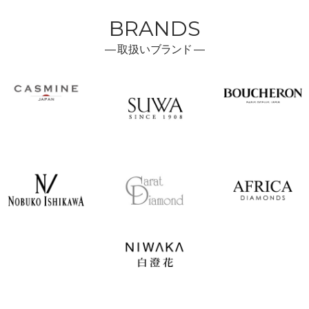
BRANDS
―
取扱い
ブランド ―