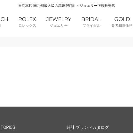
日髙本店 南九州最大級の高級腕時計・ジュエリー正規販売店
TCH
ROLEX
JEWELRY
BRIDAL
GOLD
計
ロレックス
ジュエリー
ブライダル
参考相場価格
 TOPICS
時計 ブランドカタログ