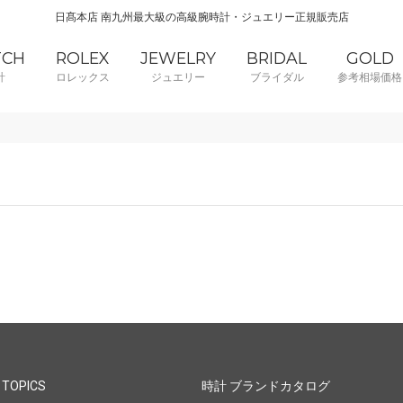
日髙本店 南九州最大級の高級腕時計・ジュエリー正規販売店
TCH
ROLEX
JEWELRY
BRIDAL
GOLD
計
ロレックス
ジュエリー
ブライダル
参考相場価格
 TOPICS
時計 ブランドカタログ