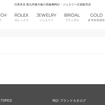
日髙本店 南九州最大級の高級腕時計・ジュエリー正規販売店
TCH
ROLEX
JEWELRY
BRIDAL
GOLD
計
ロレックス
ジュエリー
ブライダル
参考相場価格
 TOPICS
時計 ブランドカタログ