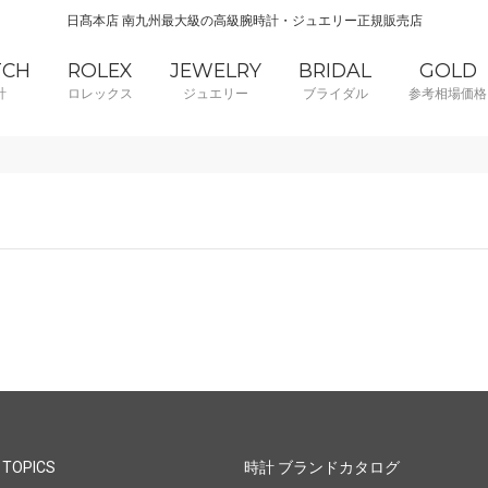
日髙本店 南九州最大級の高級腕時計・ジュエリー正規販売店
TCH
ROLEX
JEWELRY
BRIDAL
GOLD
計
ロレックス
ジュエリー
ブライダル
参考相場価格
 TOPICS
時計 ブランドカタログ