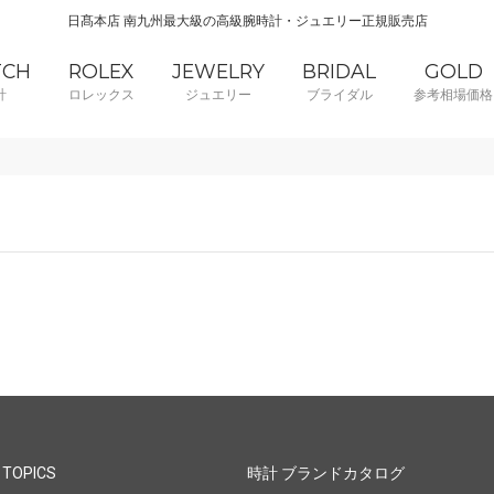
日髙本店 南九州最大級の高級腕時計・ジュエリー正規販売店
TCH
ROLEX
JEWELRY
BRIDAL
GOLD
計
ロレックス
ジュエリー
ブライダル
参考相場価格
 TOPICS
時計 ブランドカタログ