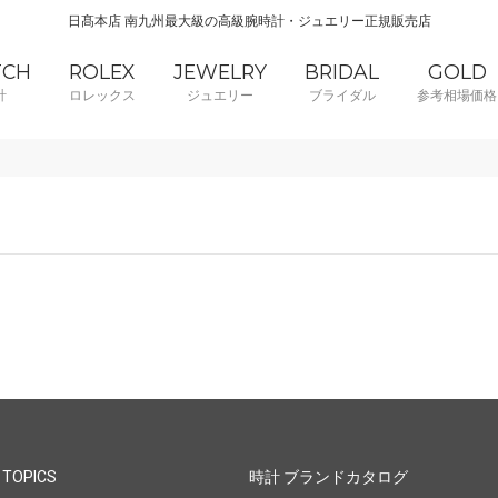
日髙本店 南九州最大級の高級腕時計・ジュエリー正規販売店
TCH
ROLEX
JEWELRY
BRIDAL
GOLD
計
ロレックス
ジュエリー
ブライダル
参考相場価格
 TOPICS
時計 ブランドカタログ