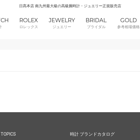
日髙本店 南九州最大級の高級腕時計・ジュエリー正規販売店
TCH
ROLEX
JEWELRY
BRIDAL
GOLD
計
ロレックス
ジュエリー
ブライダル
参考相場価格
 TOPICS
時計 ブランドカタログ