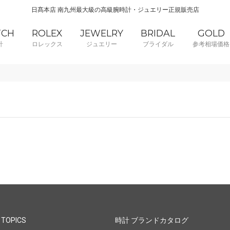
日髙本店 南九州最大級の高級腕時計・ジュエリー正規販売店
TCH
ROLEX
JEWELRY
BRIDAL
GOLD
計
ロレックス
ジュエリー
ブライダル
参考相場価格
 TOPICS
時計 ブランドカタログ