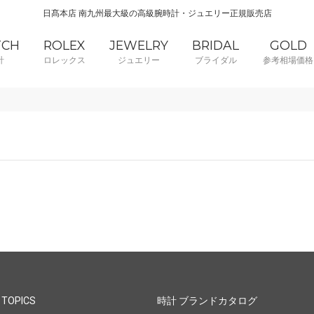
日髙本店 南九州最大級の高級腕時計・ジュエリー正規販売店
TCH
ROLEX
JEWELRY
BRIDAL
GOLD
計
ロレックス
ジュエリー
ブライダル
参考相場価格
 TOPICS
時計 ブランドカタログ