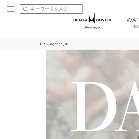
WA
時
TOP
signage_10