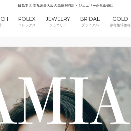
日髙本店 南九州最大級の高級腕時計・ジュエリー正規販売店
TCH
ROLEX
JEWELRY
BRIDAL
GOLD
計
ロレックス
ジュエリー
ブライダル
参考相場価格