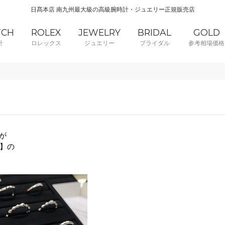
日髙本店 南九州最大級の高級腕時計・ジュエリー正規販売店
TCH
ROLEX
JEWELRY
BRIDAL
GOLD
計
ロレックス
ジュエリー
ブライダル
参考相場価格
が
】の