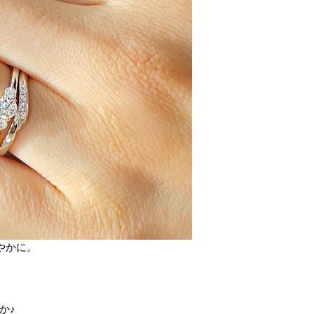
やかに。
か♪