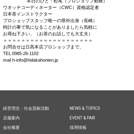
本日のひと：
松尾（プロショップ勤務）
ウオッチコーディネーター（
CWC
）資格認定者
日本茶インストラクター
プロショップスタッフ唯一の県外出身（長崎）
時計の事で気になることがありましたら気軽に
お尋ね下さい。（お茶のお話しでも大丈夫）
＝＝＝＝＝＝＝＝＝＝＝＝＝＝＝＝＝＝＝＝
お問合せは日髙本店プロショップまで。
TEL 0985-26-1102
mail h-info@hidakahonten.jp
経営理念・社会貢献活動
NEWS & TOPICS
店舗案内
EVENT & FAIR
会社概要
採用情報