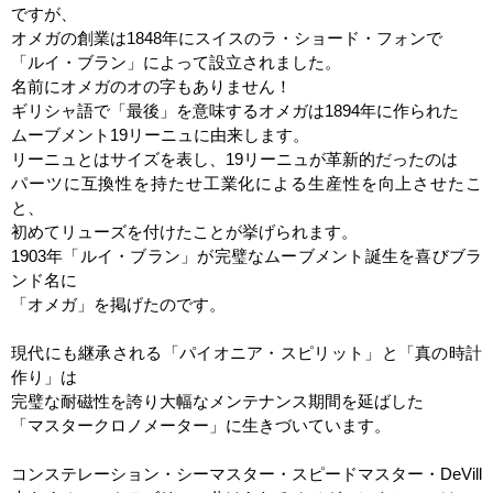
ですが、
オメガの創業は
1848
年にスイスのラ・ショード・フォンで
「ルイ・ブラン」によって設立されました。
名前にオメガのオの字もありません！
ギリシャ語で「最後」を意味するオメガは
1894
年に作られた
ムーブメント
19
リーニュに由来します。
リーニュとはサイズを表し、
19
リーニュが革新的だったのは
パーツに互換性を持たせ工業化による生産性を向上させたこ
と、
初めてリューズを付けたことが挙げられます。
1903
年「ルイ・ブラン」が完璧なムーブメント誕生を喜びブラ
ンド名に
「オメガ」を掲げたのです。
現代にも継承される「パイオニア・スピリット」と「真の時計
作り」は
完璧な耐磁性を誇り大幅なメンテナンス期間を延ばした
「マスタークロノメーター」に生きづいています。
コンステレーション・シーマスター・スピードマスター・
DeVill