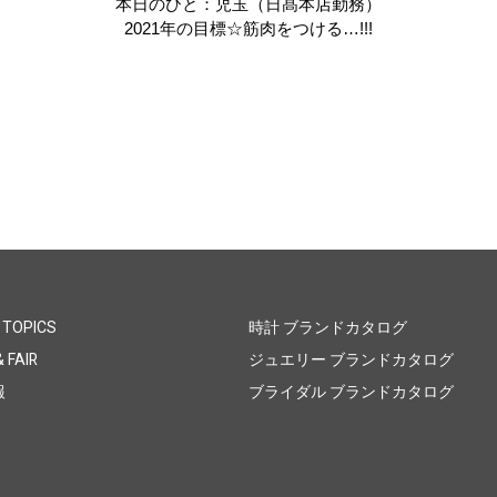
本日のひと：児玉（日髙本店勤務）
2021年の目標☆筋肉をつける…!!!
 TOPICS
時計 ブランドカタログ
 FAIR
ジュエリー ブランドカタログ
報
ブライダル ブランドカタログ