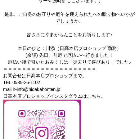
リーや腕時計もございます。)
是非、ご自身のお守りや厄年を迎えられたへの贈り物へいかが
でしょうか。
皆さまに幸多からんことをお祈りします♪
本日のひと：川添（日髙本店プロショップ 勤務）
(余談) 先日、前厄で厄払いへ行きました！
厄払い後で引いたおみくじは「災去りて喜びあり」でした♪
＝＝＝＝＝＝＝＝＝＝＝＝＝＝＝＝＝＝＝＝
お問合せは日髙本店プロショップまで。
TEL 0985-26-1102
mail h-info@hidakahonten.jp
日髙本店プロショップインスタグラムはこちら。