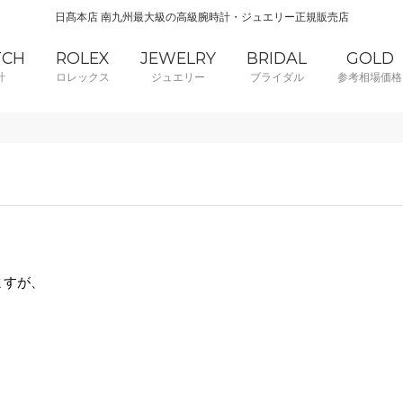
日髙本店 南九州最大級の高級腕時計・ジュエリー正規販売店
TCH
ROLEX
JEWELRY
BRIDAL
GOLD
計
ロレックス
ジュエリー
ブライダル
参考相場価格
ますが、