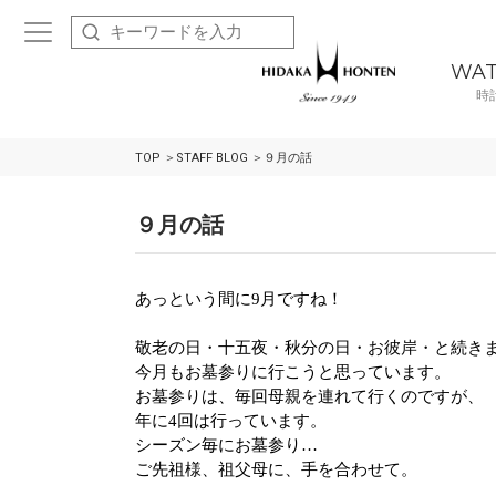
WA
時
TOP
STAFF BLOG
９月の話
９月の話
あっという間に
9
月ですね！
敬老の日・十五夜・秋分の日・お彼岸・と続き
今月もお墓参りに行こうと思っています。
お墓参りは、毎回母親を連れて行くのですが、
年に
4
回は行っています。
シーズン毎にお墓参り…
ご先祖様、祖父母に、手を合わせて。