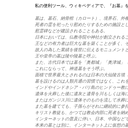
私の便利ツール、ウィキペディアで、『お墓』
墓は、墓石、納骨棺（カロート）、境界石、外
死者の霊を祀ったり慰めたりするための施設と
慰霊碑などが建設されることもある。
日本においては、仏教寺院や神社が創立される
王などの有力者は巨大な墓を築くことが多く、
故人の為した業績を後世に伝えるモニュメント
王や皇帝の墓は陵や陵墓と呼ぶ。
また、古代日本では墓を「奥都城」「奥津城」
これにならって、神道墓をそう呼ぶ。
面積で世界最大とされるのは日本の大仙陵古墳
墓を設けるのは人類共通の習慣ではなく、これ
インドやインドネシア・バリ島のヒンドゥー教
遺体を火葬した後に遺灰と遺骨を川もしくは海
またはガンジス川に遺体そのものを流して水葬
また墓を建てても、子孫らがそれに継続的に参
キリスト教徒も、かつては教会内部に死者を納
インターネットの普及に伴い、日本、中国など
本来の墓とは別に、インターネット上に仮想の