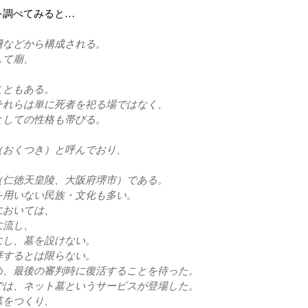
を調べてみると…
柵などから構成される。
して廟、
こともある。
それらは単に死者を祀る場ではなく、
としての性格も帯びる。
（おくつき）と呼んでおり、
（仁徳天皇陵、大阪府堺市）である。
を用いない民族・文化も多い。
においては、
に流し、
にし、墓を設けない。
拝するとは限らない。
め、最後の審判時に復活することを待った。
では、ネット墓というサービスが登場した。
墓をつくり、