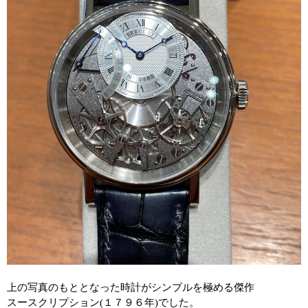
上の写真のもととなった時計がシンプルを極める傑作
スースクリプション
(
１７９６年
)
でした。