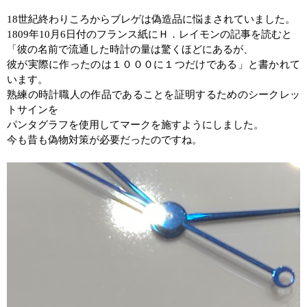
18
世紀終わりころからブレゲは偽造品に悩まされていました。
1809
年
10
月
6
日付のフランス紙にＨ．レイモンの記事を読むと
「彼の名前で流通した時計の量は驚くほどにあるが、
彼が実際に作ったのは１０００に１つだけである」と書かれて
います。
熟練の時計職人の作品であることを証明するためのシークレッ
トサインを
パンタグラフを使用してマークを施すようにしました。
今も昔も偽物対策が必要だったのですね。