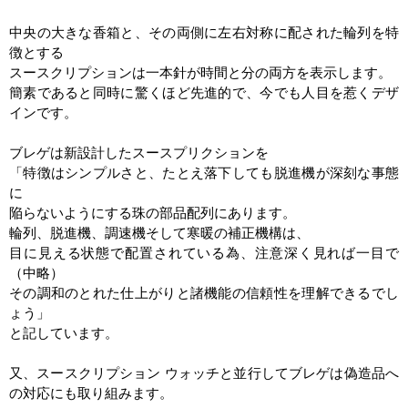
中央の大きな香箱と、その両側に左右対称に配された輪列を特
徴とする
スースクリプションは一本針が時間と分の両方を表示します。
簡素であると同時に驚くほど先進的で、今でも人目を惹くデザ
インです。
ブレゲは新設計したスースプリクションを
「特徴はシンプルさと、
たとえ落下しても脱進機が深刻な事態
に
陥らないようにする珠の部品配列にあります。
輪列、脱進機、調速機そして寒暖の補正機構は、
目に見える状態で配置されている為、
注意深く見れば一目で
（中略）
その調和のとれた仕上がりと諸機能の信頼性を理解できるでし
ょう」
と記しています。
又、スースクリプション ウォッチと並行してブレゲは偽造品へ
の対応にも取り組みます。