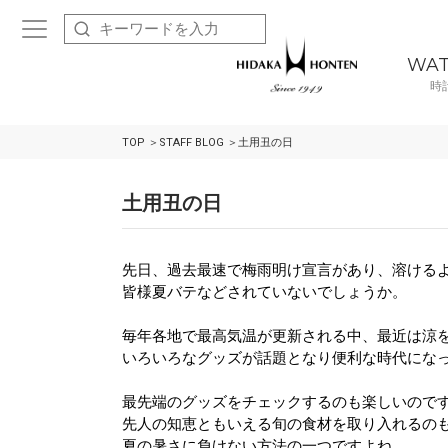
WA
時
TOP
STAFF BLOG
土用丑の日
土用丑の日
先日、過去最速で梅雨明け宣言があり、溶ける
皆様夏バテなどされていないでしょうか。
毎年各地で最高気温が更新される中、最近は涼
いろいろなグッズが話題となり便利な時代にな
最先端のグッズをチェックするのも楽しいので
先人の知恵ともいえる旬の食材を取り入れるの
夏の暑さに負けない方法の一つですよね。