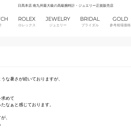
日髙本店 南九州最大級の高級腕時計・ジュエリー正規販売店
TCH
ROLEX
JEWELRY
BRIDAL
GOLD
計
ロレックス
ジュエリー
ブライダル
参考相場価格
ような暑さが続いておりますが、
を求めて
ったなぁと感じております。
すが、
も