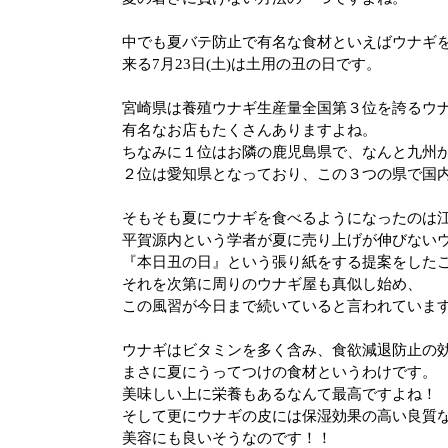
中でも夏バテ防止で有名な食材といえばウナギ
来る7月23日
(
土
)
は土用の丑の日です。
宮崎県は養殖ウナギ生産量全国第３位を誇るウ
有名なお店もたくさんありますよね。
ちなみに１位はお隣の鹿児島県で、なんと九州
２位は愛知県となっており、この３つの県で国
そもそも夏にウナギを食べるようになったのは
平賀源内という学者が夏に売り上げが伸びない
『本日丑の日』という張り紙をする提案をした
それを次第に周りのウナギ屋も真似し始め、
この風習が今日まで続いていると言われていま
ウナギはビタミンを多く含み、食欲減退防止の
まさに夏にうってつけの食材というわけです。
美味しい上に栄養もあるなんて最高ですよね！
そして更にウナギの皮には保湿効果の高い良質
美容にも良いそうなのです！！