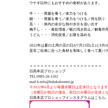
ウナギ以外にもおすすめの食材があります。
牛・・・胃腸を養う／体力をつける
鰻・・・胃腸を養う／体力をつける／痔を防ぐ
瓜・・・体内の余分な熱や水分を追い出す
梅干し・・・食欲増進／喉の渇き防止／解毒作
うどん・・・消化促進／お腹を温める
2022年は夏の土用の丑の日が7月23日
(
土
)
と8月4
是非ご自身に合った食材を美味しく食べて夏バテ
＝＝＝＝＝＝＝＝＝＝＝＝＝＝＝＝＝＝＝＝
日髙本店プロショップ
TEL 0985-26-1102
mail h-info@hidakahonten.jp
※2022年6月より毎週水曜日は定休日となりま
（水曜日が祝日の場合、前日の火曜日が定休と
日髙本店プロショップインスタグラムはこちら