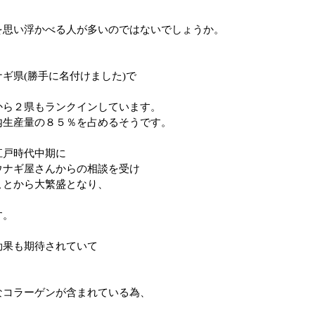
を思い浮かべる人が多いのではないでしょうか。
ナギ県
(
勝手に名付けました
)
で
から２県もランクインしています。
内生産量の８５％を占めるそうです。
江戸時代中期に
ウナギ屋さんからの相談を受け
ことから大繁盛となり、
す。
効果も期待されていて
なコラーゲンが含まれている為、