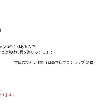
用
日
(
木
)
の２回あるので
とは無縁な夏を楽しみましょう♪
本日のひと：瀧頭（日髙本店プロショップ 勤務）
す。
なります）
。