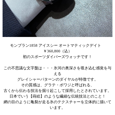
モンブラン
1858
アイスシー オートマティックデイト
￥
360,800
（込）
初のスポーツダイバーズウォッチです！
この不思議な文字盤は・・・氷河の奥深さを覗き込む感覚を与
える
グレイシャーパターンのダイヤルが特徴です。
その質感は、グラテ・ボワジと呼ばれる、
古くから伝わる技法を掘り起こして採用したとされています。
日本でいう【蒔絵】のような繊細な伝統技法とのこと！
網の目のように亀裂が走る氷のテクスチャーを立体的に描いて
います。