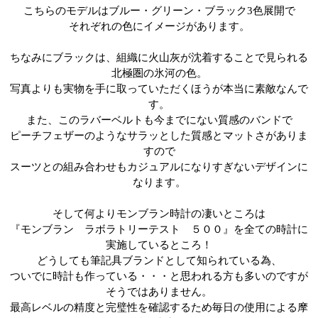
こちらのモデルはブルー・グリーン・ブラック
3
色展開で
それぞれの色にイメージがあります。
ちなみにブラックは、組織に火山灰が沈着することで見られる
北極圏の氷河の色。
写真よりも実物を手に取っていただくほうが本当に素敵なんで
す。
また、このラバーベルトも今までにない質感のバンドで
ピーチフェザーのようなサラッとした質感とマットさがありま
すので
スーツとの組み合わせもカジュアルになりすぎないデザインに
なります。
そして何よりモンブラン時計の凄いところは
『モンブラン ラボラトリーテスト ５００』を全ての時計に
実施しているところ！
どうしても筆記具ブランドとして知られている為、
ついでに時計も作っている・・・と思われる方も多いのですが
そうではありません。
最高レベルの精度と完璧性を確認するため毎日の使用による摩