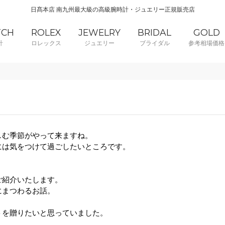
日髙本店 南九州最大級の高級腕時計・ジュエリー正規販売店
TCH
ROLEX
JEWELRY
BRIDAL
GOLD
計
ロレックス
ジュエリー
ブライダル
参考相場価格
しむ季節がやって来ますね。
には気をつけて過ごしたいところです。
ご紹介いたします。
にまつわるお話。
トを贈りたいと思っていました。