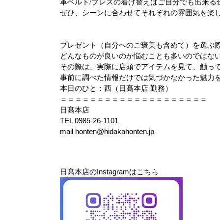
革ベルト/ブレスの着け替えはご自分でも出来る
ぜひ、シーンに合わせてそれぞれの雰囲気を楽
プレゼント（自分へのご褒美も含めて）を選ぶ
どんなものが良いのか悩むことも多いのではな
その際は、実際に店頭でアイテムを見て、触っ
事前に調べた情報だけでは気づかなかった魅力
本日のひと：西（日髙本店 勤務）
＝＝＝＝＝＝＝＝＝＝＝＝＝＝＝＝＝＝＝＝
日髙本店
TEL 0985-26-1101
mail honten@hidakahonten.jp
日髙本店のInstagramはこちら