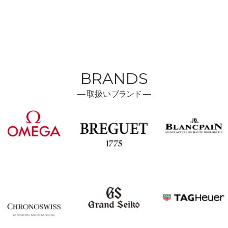
BRANDS
―
取扱い
ブランド ―