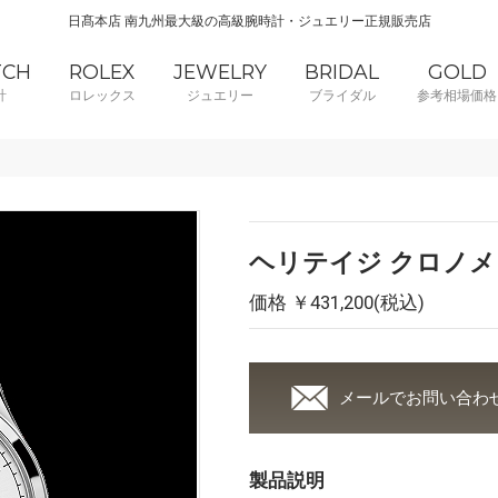
日髙本店 南九州最大級の高級腕時計・ジュエリー正規販売店
TCH
ROLEX
JEWELRY
BRIDAL
GOLD
計
ロレックス
ジュエリー
ブライダル
参考相場価格
ヘリテイジ クロノメ
価格 ￥431,200(税込)
メールでお問い合わ
製品説明