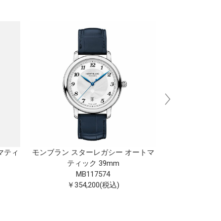
マティ
モンブラン スターレガシー オートマ
モンブラン 185
ティック 39mm
ティ
MB117574
MB
￥354,200(税込)
￥481