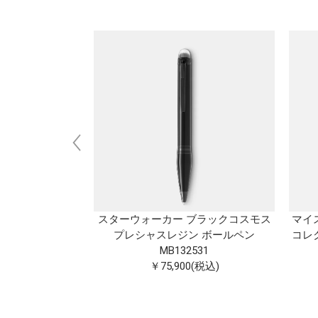
ク x オリンピッ
スターウォーカー ブラックコスモス
マイ
1924 ミッドサイ
プレシャスレジン ボールペン
コレ
ルペン
MB132531
361
￥75,900(税込)
(税込)