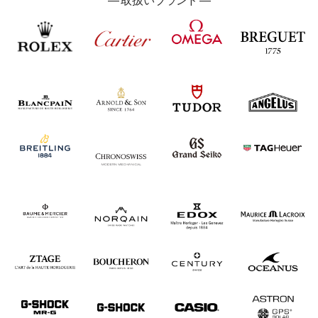
―
取扱い
ブランド ―