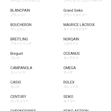
ボームアンドメルシエ
ジーショック エムアールジー
BLANCPAIN
Grand Seiko
ブランパン
グランドセイコー
BOUCHERON
MAURICE LACROIX
ブシュロン
モーリスラクロア
BREITLING
NORQAIN
ブライトリング
ノルケイン
Breguet
OCEANUS
ブレゲ
オシアナス
second_box
CAMPANOLA
fourth_box
OMEGA
カンパノラ
オメガ
CASIO
ROLEX
カシオ
ロレックス
CENTURY
SEIKO
センチュリー
セイコー
CHRONOSWISS
SEIKO ASTRON