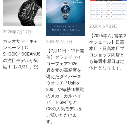
2026年6月29日
2026年7月17日
【2026年7月営業ス
カシオサマーキャ
2026年7月7日
ケジュール】日髙
ンペーン｜G-
本店・日髙本店プ
【7月11日・12日開
SHOCK／OCEANUS
ロショップ両店と
催】グランドセイ
の注目モデルが集
も毎週水曜日は定
コーフェア2026
結！【~7/31まで】
休日となります。
異次元の高精度を
備えたダイバーズ
ウオッチ「Ushio
300」や毎秒10振動
のメカニカルハイ
ビートGMTなど、
GSの人気モデルを
ご覧いただけま
す。