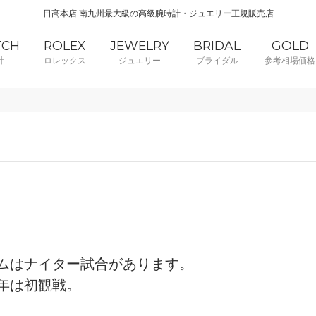
日髙本店 南九州最大級の高級腕時計・ジュエリー正規販売店
TCH
ROLEX
JEWELRY
BRIDAL
GOLD
計
ロレックス
ジュエリー
ブライダル
参考相場価格
ムはナイター試合があります。
年は初観戦。