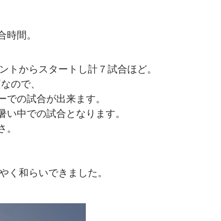
合時間。
メントからスタートし計７試合ほど。
頃なので、
ーでの試合が出来ます。
暑い中での試合となります。
さ。
うやく和らいできました。