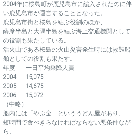
2004年に桜島町が鹿児島市に編入されたのに伴
い鹿児島市が運営することとなった。
鹿児島市街と桜島を結ぶ役割のほか、
薩摩半島と大隅半島を結ぶ海上交通機関として
の役割も果たしている。
活火山である桜島の火山災害発生時には救難船
舶としての役割も果たす。
年度 一日平均乗降人員
2004 15,075
2005 14,675
2006 15,072
（中略）
船内には「やぶ金」といううどん屋があり、
短時間で食べきらなければならない悪条件なが
ら、