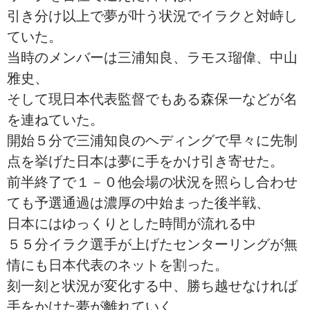
引き分け以上で夢が叶う状況でイラクと対峙し
ていた。
当時のメンバーは三浦知良、ラモス瑠偉、中山
雅史、
そして現日本代表監督でもある森保一などが名
を連ねていた。
開始５分で三浦知良のヘディングで早々に先制
点を挙げた日本は夢に手をかけ引き寄せた。
前半終了で１－０他会場の状況を照らし合わせ
ても予選通過は濃厚の中始まった後半戦、
日本にはゆっくりとした時間が流れる中
５５分イラク選手が上げたセンターリングが無
情にも日本代表のネットを割った。
刻一刻と状況が変化する中、勝ち越せなければ
手をかけた夢が離れていく。