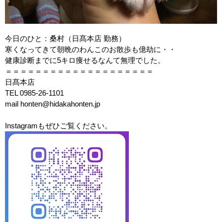
今日のひと：桑村（日髙本店 勤務）
寒くなってきて朝晩のわんこのお散歩も億劫に・・
健康診断までに
5
キロ痩せるなんて無理でした。
＝＝＝＝＝＝＝＝＝＝＝＝＝＝＝＝＝＝＝＝
日髙本店
TEL 0985-26-1101
mail honten@hidakahonten.jp
Instagramもぜひご覧ください。