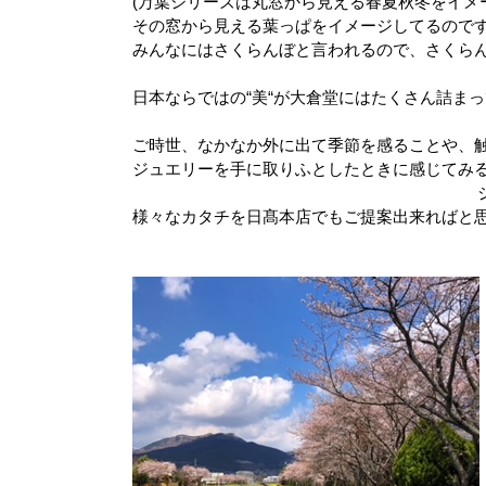
(
万葉シリーズは丸窓から見える春夏秋冬をイメ
その窓から見える葉っぱをイメージしてるので
みんなにはさくらんぼと言われるので、さくら
日本ならではの
“
美
“
が大倉堂にはたくさん詰まっ
ご時世、なかなか外に出て季節を感ることや、
ジュエリーを手に取りふとしたときに感じてみ
様々なカタチを日髙本店でもご提案出来ればと