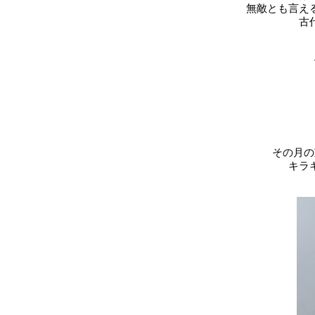
無敵とも言え
古
その月の
キラ