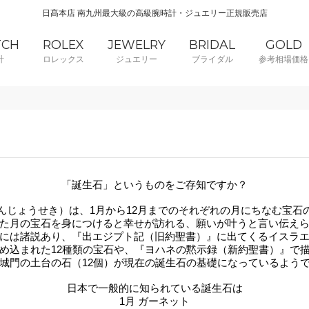
日髙本店 南九州最大級の高級腕時計・ジュエリー正規販売店
TCH
ROLEX
JEWELRY
BRIDAL
GOLD
計
ロレックス
ジュエリー
ブライダル
参考相場価格
「
誕生石」というものをご存知ですか？
んじょうせき）は、1月から12月までのそれぞれの月にちなむ宝石
た月の宝石を身につけると幸せが訪れる、願いが叶うと言い伝え
には諸説あり、『出エジプト記（旧約聖書）』に出てくるイスラ
め込まれた12種類の宝石や、『ヨハネの黙示録（新約聖書）』で
城門の土台の石（12個）が現在の誕生石の基礎になっているよう
日本で一般的に知られている誕生石は
1月 ガーネット