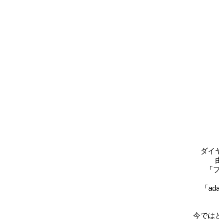
ダイ
「
「a
今では