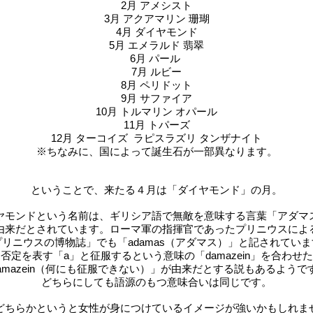
2月 アメシスト
3月 アクアマリン 珊瑚
4月 ダイヤモンド
5月 エメラルド 翡翠
6月 パール
7月 ルビー
8月 ペリドット
9月 サファイア
10月 トルマリン オパール
11月 トパーズ
12月 ターコイズ
ラピスラズリ タンザナイト
※ちなみに、国によって誕生石が一部異なります。
ということで、来たる４月は「ダイヤモンド」の月。
ヤモンドという名前は、ギリシア語で無敵を意味する言葉「アダマ
由来だとされています。ローマ軍の指揮官であったプリニウスによ
プリニウスの博物誌」でも「adamas（アダマス）」と記されていま
否定を表す「a」と征服するという意味の「damazein」を合わせた
damazein（何にも征服できない）」が由来だとする説もあるようで
どちらにしても語源のもつ意味合いは同じです。
どちらかというと女性が身につけているイメージが強いかもしれま