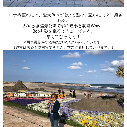
コロナ禍疲れには、愛犬Bobと呟いて遊び、互いに（？）癒さ
れる。
みやざき臨海公園で砂の造形と花壇Wow。
Bobも砂を蹴るようにして走る。
早くてびっくり！
※写真撮影をする時だけマスクを外しています。
（通常は感染予防対策できちんとマスク着用しております。）