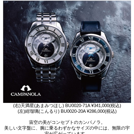
(右)天満星(あまみつほし) BU0020-71A ¥341,000(税込)
(左)紺瑠璃(こんるり) BU0020-20A ¥286,000(税込)
宙空の美がコンセプトのカンパノラ。
美しい文字盤に、腕に乗るわずかなサイズの中には、無限の宇
宙が広がっています。