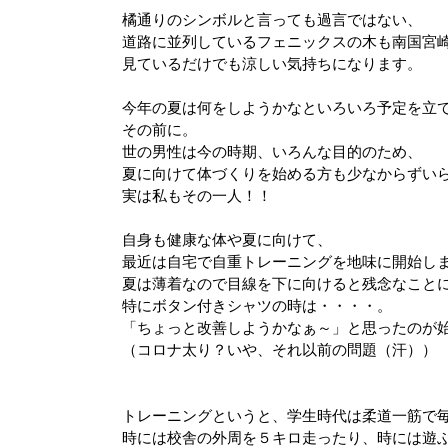
橘通りのシンボルと言っても過言ではない、
道路に並列しているフェニックスの木も南国宮
見ているだけでも涼しい気持ちになります。
今年の夏は何をしようかなといろいろ予定を立
その前に。
世の男性は今の時期、いろんな目的のため、
夏に向けて体づくりを始める方も少なからずい
実は私もその一人！！
自身も健康な体や夏に向けて、
最近は自宅で自重トレーニングを地味に開始し
夏は薄着なので目線を下に向けると残念なこと
特にボタン付きシャツの時は・・・・。
「ちょっと改善しようかなぁ～」と思ったのが
（コロナ太り？いや、それ以前の問題（汗））
トレーニングというと、学生時代は柔道一筋で
時には校舎の外周を５キロ走ったり、時には遊