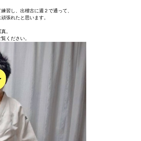
て練習し、出稽古に週２で通って、
は頑張れたと思います。
写真。
ご覧ください。