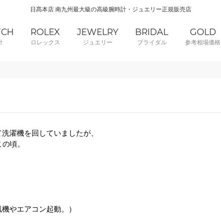
日髙本店 南九州最大級の高級腕時計・ジュエリー正規販売店
TCH
ROLEX
JEWELRY
BRIDAL
GOLD
計
ロレックス
ジュエリー
ブライダル
参考相場価格
て洗濯機を回していましたが、
この頃。
風機やエアコン起動。）