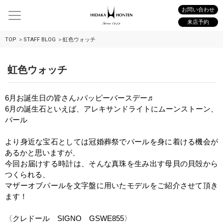
お問い合わせ
来店予約
TOP
STAFF BLOG
虹色ウォッチ
虹色ウォッチ
6
月お誕生日の皆さん♪パッピーバースデー♬
6
月の誕生石といえば、アレキサンドライトにムーンストーン、
パール
より身近な宝石としては冠婚葬祭でパールを身に着ける機会が
あるかと思いますが、
今回お届けする時計は、そんな真珠を生み出す母貝の貝殻から
つくられる、
マザーオブパールを文字盤に用いたモデルをご紹介させて頂き
ます！
〈クレドール
SIGNO
GSWE855
〉