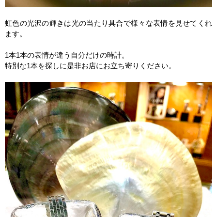
虹色の光沢の輝きは光の当たり具合で様々な表情を見せてくれ
ます。
1
本
1
本の表情が違う自分だけの時計。
特別な
1
本を探しに是非お店にお立ち寄りください。