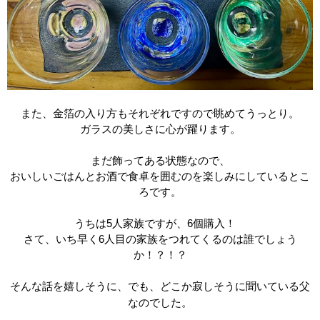
また、金箔の入り方もそれぞれですので眺めてうっとり。
ガラスの美しさに心が躍ります。
まだ飾ってある状態なので、
おいしいごはんとお酒で食卓を囲むのを楽しみにしているとこ
ろです。
うちは
5
人家族ですが、
6
個購入！
さて、いち早く
6
人目の家族をつれてくるのは誰でしょう
か！？！？
そんな話を嬉しそうに、でも、どこか寂しそうに聞いている父
なのでした。