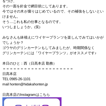
をつけ、
その一面を針金で網目状にしてあります。
今ではその木が腐りはじめているので、その補強をしないとい
けません。
そう
…
これも私の仕事となるのです。
いつしましょうか。
(
笑
)
みなさんも鉢植えにワイヤープランツを楽しんでみてはいかが
でしょうか？
ゴウヤのグリンカーテンもしてみましたが、時期関係なく
グリンカーテンには
「ワイヤープランツ」がオススメです♪
本日のひと：西（日髙本店 勤務）
＝＝＝＝＝＝＝＝＝＝＝＝＝＝＝＝＝＝＝＝
日髙本店
TEL 0985-26-1101
mail honten@hidakahonten.jp
日髙本店のInstagramはこちら