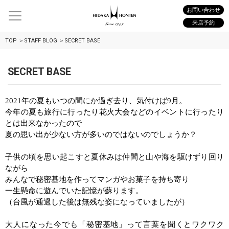
お問い合わせ
来店予約
TOP
STAFF BLOG
SECRET BASE
SECRET BASE
2021
年の夏もいつの間にか過ぎ去り、気付けば
9
月。
今年の夏も旅行に行ったり花火大会などのイベントに行ったり
とは出来なかったので
夏の思い出が少ない方が多いのではないのでしょうか？
子供の頃を思い起こすと夏休みは仲間と山や海を駆けずり回り
ながら
みんなで秘密基地を作ってマンガやお菓子を持ち寄り
一生懸命に遊んでいた記憶が蘇ります。
（台風が通過した後は無残な姿になっていましたが）
大人になった今でも「秘密基地」って言葉を聞くとワクワク