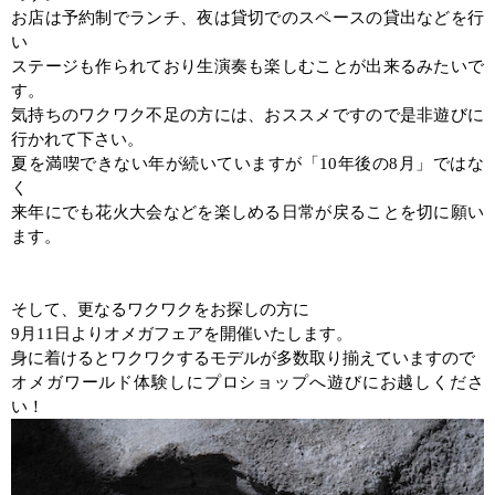
お店は予約制でランチ、夜は貸切でのスペースの貸出などを行
い
ステージも作られており生演奏も楽しむことが出来るみたいで
す。
気持ちのワクワク不足の方には、おススメですので是非遊びに
行かれて下さい。
夏を満喫できない年が続いていますが「
10
年後の
8
月」ではな
く
来年にでも花火大会などを楽しめる日常が戻ることを切に願い
ます。
そして、更なるワクワクをお探しの方に
9
月
11
日よりオメガフェアを開催いたします。
身に着けるとワクワクするモデルが多数取り揃えていますので
オメガワールド体験しにプロショップへ遊びにお越しくださ
い！