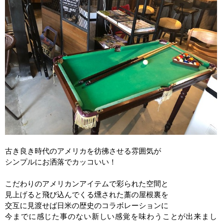
古き良き時代のアメリカを彷彿させる雰囲気が
シンプルにお洒落でカッコいい！
こだわりのアメリカンアイテムで彩られた空間と
見上げると飛び込んでくる燻された藁の屋根裏を
交互に見渡せば日米の歴史のコラボレーションに
今までに感じた事のない新しい感覚を味わうことが出来まし