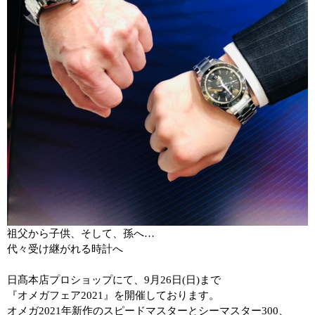
祖父から子供、そして、孫へ…
代々受け継がれる時計へ
日髙本店プロショップにて、
9
月
26
日
(
日
)
まで
『オメガフェア
2021
』を開催しております。
オメガ
2021
年新作のスピードマスターとシーマスター
300
、