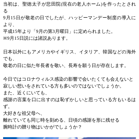
当初は、聖徳太子が悲田院
(
現在の老人ホーム
)
を作ったとされ
る
9
月
15
日が敬老の日でしたが、ハッピーマンデー制度の導入に
より、
平成
15
年より「
9
月の第
3
月曜日」に定められました。
※
9
月
15
日説には諸説あります。
日本以外にもアメリカやイギリス、イタリア、韓国などの海外
でも、
敬老の日に似た年長者を敬い、長寿を願う日が存在します。
今日ではコロナウィルス感染の影響で会いたくても会えないと
寂しい想いをされている方も多いのではないでしょうか。
また、近くにいても、
感謝の言葉を口に出すのは恥ずかしいと思っている方もいるは
ず。
大好きな祖父母へ、
離れていても同じ時を刻める、日頃の感謝を形に残せる
腕時計の贈り物はいかがでしょうか？